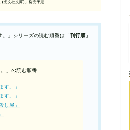
人 (光文社文庫)」発売予定
す。」シリーズの読む順番は「
刊行順
」
す。」の読む順番
ます。」
ます。」
殺し屋」
」