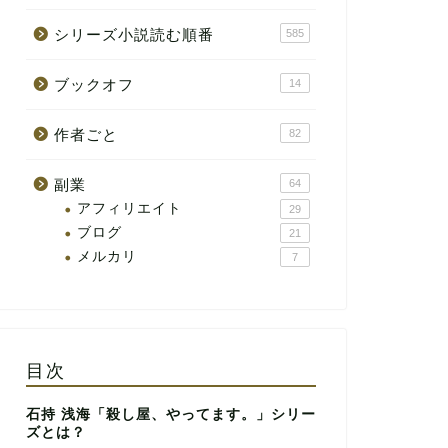
シリーズ小説読む順番
585
ブックオフ
14
作者ごと
82
副業
64
アフィリエイト
29
ブログ
21
メルカリ
7
目次
石持 浅海「殺し屋、やってます。」シリー
ズとは？