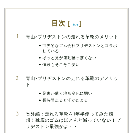
目次
[
]
hide
青山×ブリヂストンの走れる革靴のメリット
世界的なゴム会社ブリヂストンとコラボ
している
ぱっと見が運動靴っぽくない
値段もそこそこ安い
青山×ブリヂストンの走れる革靴のデメリッ
ト
足裏が薄く地形変化に弱い
長時間走ると汗がたまる
番外編：走れる革靴を1年半使ってみた感
想！靴底のゴムはほとんど減っていない！ブ
リヂストン最強かよ・・