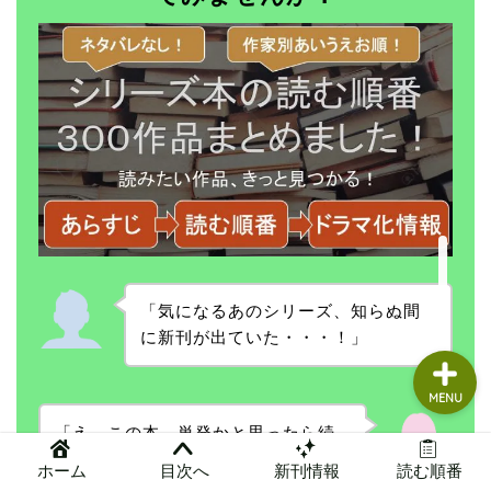
読書グッズ
本まとめ
本レビュー
問い合わせ
管理人ガチレビュー
「気になるあのシリーズ、知らぬ間
に新刊が出ていた・・・！」
MENU
「え、この本、単発かと思ったら続
編あったの！？」
ホーム
目次へ
新刊情報
読む順番