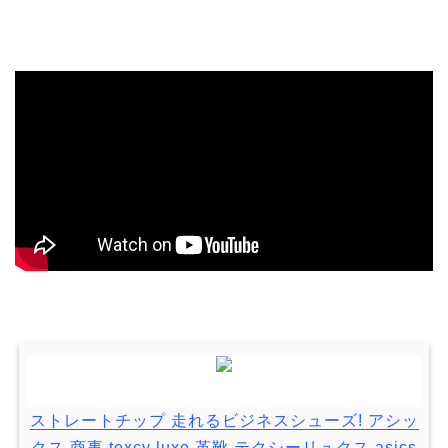
ストレートチップ 走れるビジネスシューズ! アシッ
クス 商事 texcy luxe 革靴 テクシーリュクス asics