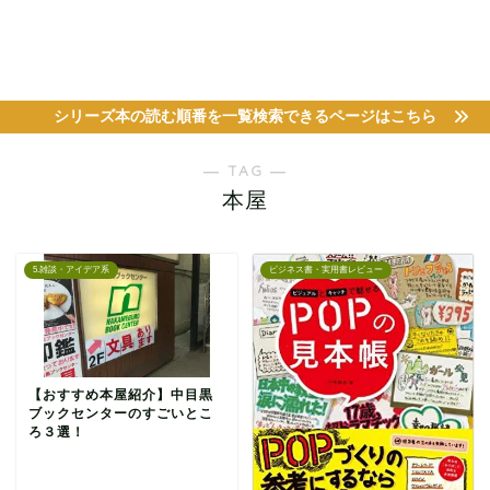
シリーズ本の読む順番を一覧検索できるページはこちら
― TAG ―
本屋
5.雑談・アイデア系
ビジネス書・実用書レビュー
本の読み方
【おすすめ本屋紹介】中目黒
ブックセンターのすごいとこ
ろ３選！
読書グッズ