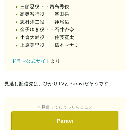
三船忍役・・西島秀俊
高築智行役・・濱田岳
志村洋二役・・神尾佑
金子ゆき役・・石井杏奈
小倉大輔役・・佐藤寛太
上原美里役・・橋本マナミ
ドラマ公式サイト
より
見逃し配信先は、ひかりTVとParaviだそうです。
＼見逃してしまったらここ／
Paravi