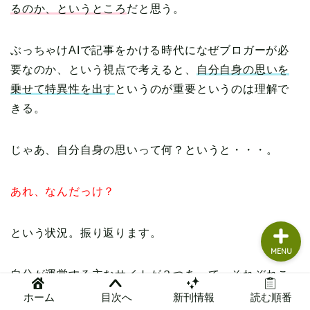
るのか、というところ
だと思う。
読書グッズ
ぶっちゃけAIで記事をかける時代になぜブロガーが必
本まとめ
要なのか、という視点で考えると、
自分自身の思いを
乗せて特異性を出す
というのが重要というのは理解で
本レビュー
きる。
問い合わせ
じゃあ、自分自身の思いって何？というと・・・。
管理人ガチレビュー
あれ、なんだっけ？
という状況。振り返ります。
MENU
自分が運営する主なサイトが３つあって、それぞれこ
んな感じのテーマで始めました。
ホーム
目次へ
新刊情報
読む順番