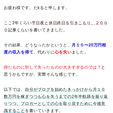
お疲れ様です。たkると申します。
ここ2年くらい
平日夜と休日終日を引きこもり、２００
０記事くらい
を書いてきました。
その結果、どうなったかというと、
月１０〜20万円程
度の収入を得て
、代わりに
心を失い
ました。
得たものに対して失ったものが大きすぎるのでは？
と
思うかもですが、実際そんな感じです。
以下では、
自分がブログを始めたきっかけから月１０
数万円を稼ぎつつも心を失うまでの2年半軌跡を振り返
りつつ、ブロガーとしての心を取り戻すために今後意
識すること
を書いていきます。