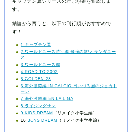
キャプテン翼シリーズの読む順番を解説しま
す。
結論から言うと、以下の刊行順がおすすめで
す！
1 キャプテン翼
2 ワールドユース特別編 最強の敵!オランダユー
ス
3 ワールドユース編
4 ROAD TO 2002
5 GOLDEN-23
6 海外激闘編 IN CALCIO 日いづる国のジョカト
ーレ
7 海外激闘編 EN LA LIGA
8 ライジングサン
9 KIDS DREAM
（リメイク小学生編）
10
BOYS DREAM
（リメイク中学生編）