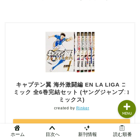
読書グッズ
本まとめ
本レビュー
問い合わせ
管理人ガチレビュー
キャプテン翼 海外激闘編 EN LA LIGA コ
ミック 全6巻完結セット (ヤングジャンプコ
ミックス)
created by
Rinker
MENU
Amazon
ホーム
目次へ
新刊情報
読む順番