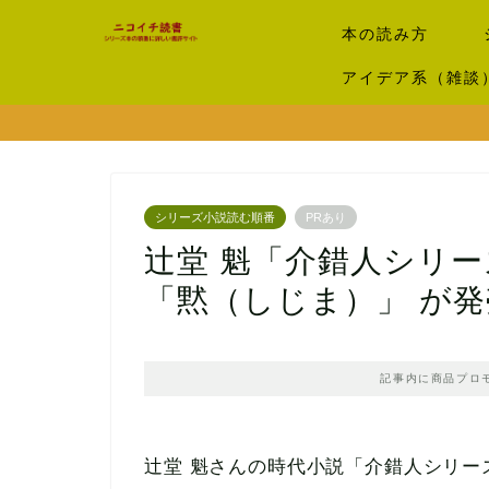
本の読み方
アイデア系（雑談
シリーズ小説読む順番
PRあり
辻堂 魁「介錯人シリ
「黙（しじま）」 が発
記事内に商品プロ
辻堂 魁さんの時代小説「介錯人シリー