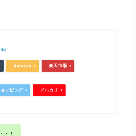
。
nker
楽天市場
Amazon
oショッピング
メルカリ
・・！