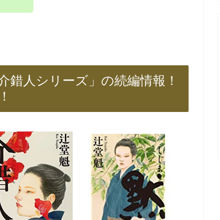
「介錯人シリーズ」の続編情報！
！