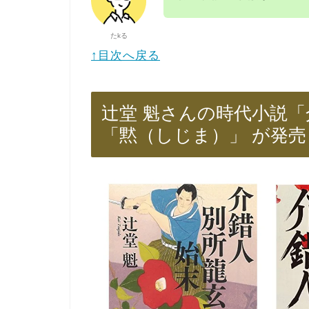
たkる
↑目次へ戻る
辻堂 魁さんの時代小説
「黙（しじま）」 が発売