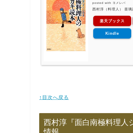
posted with
ヨメレバ
西村淳（料理人） 亜璃西
楽天ブックス
Kindle
↑目次へ戻る
西村淳『面白南極料理人
情報