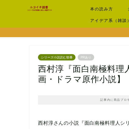
本の読み方
アイデア系（雑談
シリーズ小説読む順番
PRあり
西村淳『面白南極料理
画・ドラマ原作小説】
記事内に商品プロ
西村淳さんの小説『面白南極料理人シ