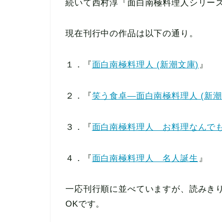
続いて西村淳『面白南極料理人シリー
現在刊行中の作品は以下の通り。
１．『
面白南極料理人 (新潮文庫)
』
２．『
笑う食卓―面白南極料理人 (新潮
３．『
面白南極料理人 お料理なんで
４．『
面白南極料理人 名人誕生
』
一応刊行順に並べていますが、読みき
OKです。