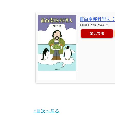
面白南極料理人【電
posted with
カエレバ
楽天市場
↑目次へ戻る