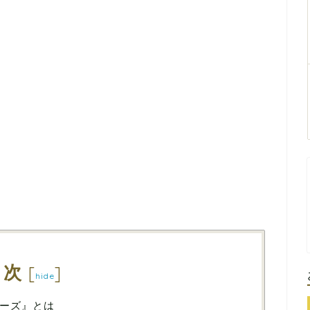
目次
[
]
hide
ーズ』とは