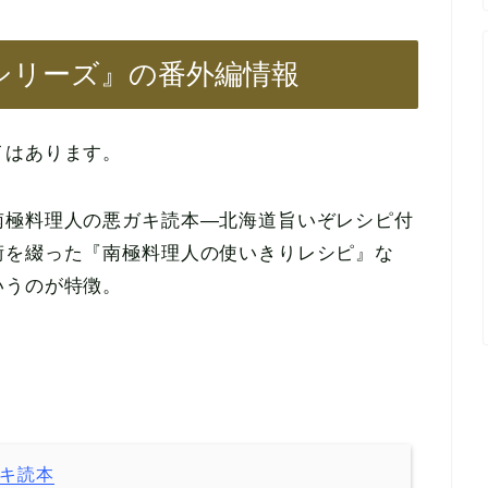
シリーズ』の番外編情報
イはあります。
南極料理人の悪ガキ読本―北海道旨いぞレシピ付
術を綴った『南極料理人の使いきりレシピ』な
いうのが特徴。
キ読本