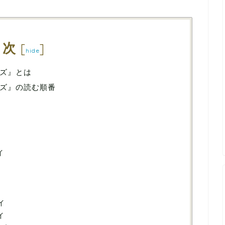
目次
[
]
hide
ズ』とは
ズ』の読む順番
イ
イ
イ