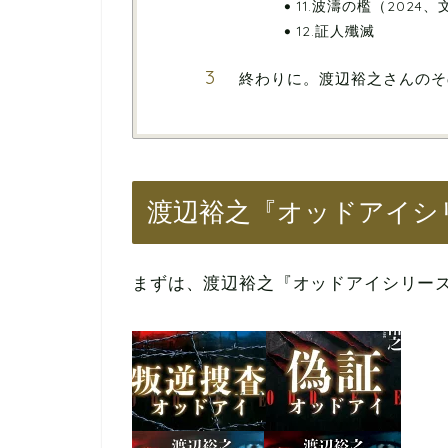
11.波濤の檻（2024、文
12.証人殲滅
終わりに。渡辺裕之さんのそ
渡辺裕之『オッドアイシ
まずは、渡辺裕之『オッドアイシリー