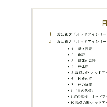
渡辺裕之『オッドアイシリー
渡辺裕之『オッドアイシリー
１．叛逆捜査
２．偽証
３．斬死の系譜
４．死体島
５.殺戮の罠-オッドア
６．砂塵の掟
７．死の陰謀
8.『血の代償』
9.紅の墓標 オッドア
10.陽炎の闇-オッドア