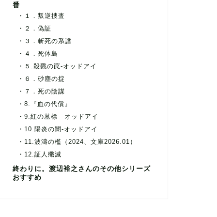
番
１．叛逆捜査
２．偽証
３．斬死の系譜
４．死体島
５.殺戮の罠-オッドアイ
６．砂塵の掟
７．死の陰謀
8.『血の代償』
9.紅の墓標 オッドアイ
10.陽炎の闇-オッドアイ
11.波濤の檻（2024、文庫2026.01）
12.証人殲滅
終わりに。渡辺裕之さんのその他シリーズ
おすすめ