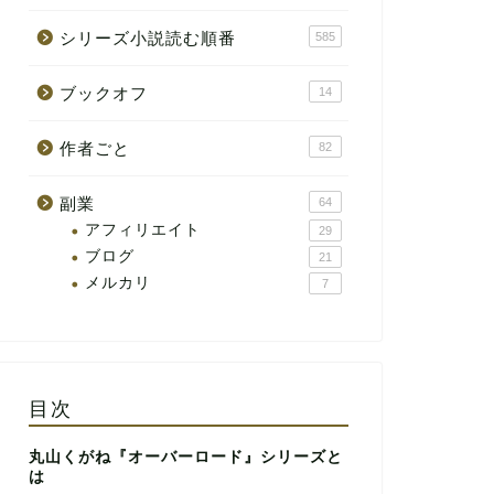
シリーズ小説読む順番
585
ブックオフ
14
作者ごと
82
副業
64
アフィリエイト
29
ブログ
21
メルカリ
7
目次
丸山くがね『オーバーロード』シリーズと
は