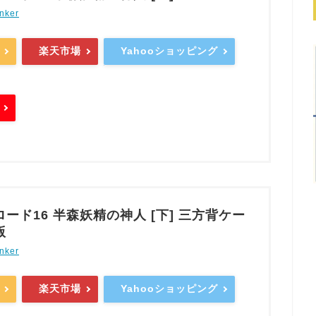
nker
楽天市場
Yahooショッピング
ード16 半森妖精の神人 [下] 三方背ケー
版
nker
楽天市場
Yahooショッピング