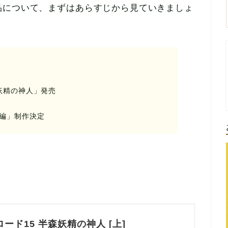
品について、まずはあらすじから見ていきましょ
半森妖精の神人」発売
王国編」制作決定
ード15 半森妖精の神人 [上]