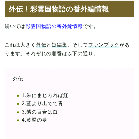
外伝！彩雲国物語の番外編情報
続いては
彩雲国物語の番外編情報
です。
これは大きく
外伝
と
短編集
、そして
ファンブック
があ
ります。それぞれの順番は以下の通り。
外伝
1.朱にまじわれば紅
2.藍より出でて青
3.隣の百合は白
4.黄粱の夢