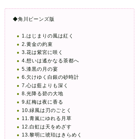
◆角川ビーンズ版
1.はじまりの風は紅く
2.黄金の約束
3.花は紫宮に咲く
4.想いは遙かなる茶都へ
5.漆黒の月の宴
6.欠けゆく白銀の砂時計
7.心は藍よりも深く
8.光降る碧の大地
9.紅梅は夜に香る
10.緑風は刃のごとく
11.青嵐にゆれる月草
12.白虹は天をめざす
13.黎明に琥珀はきらめく