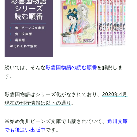
続いては、そんな
彩雲国物語の読む順番
を解説しま
す。
彩雲国物語はシリーズ化がなされており、
2020年4月
現在の刊行情報は以下の通り
。
※始め角川ビーンズ文庫で出版されていて、
角川文庫
でも後追い出版中
です。