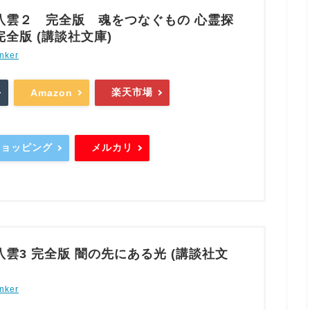
八雲２ 完全版 魂をつなぐもの 心霊探
全版 (講談社文庫)
nker
楽天市場
Amazon
oショッピング
メルカリ
雲3 完全版 闇の先にある光 (講談社文
nker