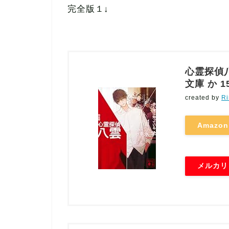
完全版１↓
心霊探偵八
文庫 か 15
created by
Ri
Amazon
メルカリ