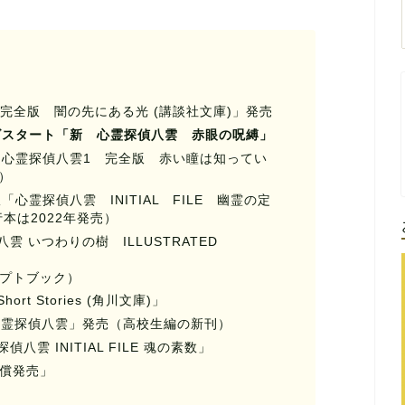
雲3 完全版 闇の先にある光 (講談社文庫)」発売
ズスタート「新 心霊探偵八雲 赤眼の呪縛」
登場「心霊探偵八雲1 完全版 赤い瞳は知ってい
）
版「
心霊探偵八雲 INITIAL FILE 幽霊の定
本は2022年発売）
偵八雲 いつわりの樹 ILLUSTRATED
プトブック）
ort Stories (角川文庫)」
呪い 心霊探偵八雲」発売（高校生編の新刊）
探偵八雲 INITIAL FILE 魂の素数」
の代償発売」