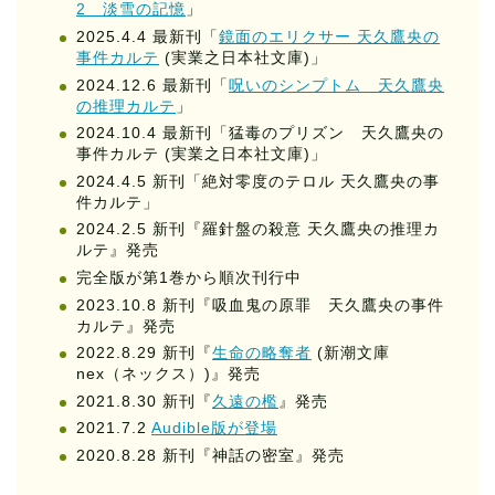
2 淡雪の記憶
」
2025.4.4 最新刊「
鏡面のエリクサー 天久鷹央の
事件カルテ
(実業之日本社文庫)」
2024.12.6 最新刊「
呪いのシンプトム 天久鷹央
の推理カルテ
」
2024.10.4 最新刊「猛毒のプリズン 天久鷹央の
事件カルテ (実業之日本社文庫)」
2024.4.5 新刊「絶対零度のテロル 天久鷹央の事
件カルテ」
2024.2.5 新刊『羅針盤の殺意 天久鷹央の推理カ
ルテ』発売
完全版が第1巻から順次刊行中
2023.10.8 新刊『吸血鬼の原罪 天久鷹央の事件
カルテ』発売
2022.8.29 新刊『
生命の略奪者
(新潮文庫
nex（ネックス）)』発売
2021.8.30 新刊『
久遠の檻
』発売
2021.7.2
Audible版が登場
2020.8.28 新刊『神話の密室』発売