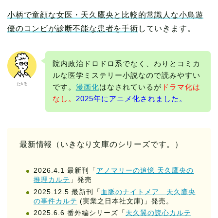
小柄で童顔な女医・天久鷹央と比較的常識人な小鳥遊
優のコンビが診断不能な患者を手術
していきます。
院内政治ドロドロ系でなく、わりとコミカ
ルな医学ミステリー小説なので読みやすい
たkる
です。
漫画化
はなされているが
ドラマ化は
なし。
2025年にアニメ化されました。
最新情報（いきなり文庫のシリーズです。）
2026.4.1 最新刊「
アノマリーの追憶 天久鷹央の
推理カルテ
」発売
2025.12.5 最新刊「
血脈のナイトメア 天久鷹央
の事件カルテ
(実業之日本社文庫)」発売。
2025.6.6 番外編シリーズ「
天久翼の読心カルテ