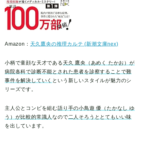
Amazon：
天久鷹央の推理カルテ (新潮文庫nex)
小柄で童顔な天才である
天久 鷹央（あめく たかお）が
病院各科で診断不能とされた患者を診察することで難
事件を解決していく
という新しいスタイルが魅力のシ
リーズです。
主人公とコンビを組む
語り手の小鳥遊 優（たかなし ゆ
う）が比較的常識人
なので
二人そろうととてもいい味
を出しています。