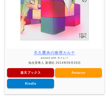
天久鷹央の推理カルテ
posted with
ヨメレバ
知念実希人 新潮社 2014年09月29日
楽天ブックス
Amazon
Kindle
本の読み方