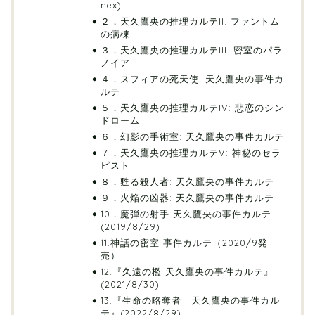
nex)
２．天久鷹央の推理カルテII: ファントム
の病棟
３．天久鷹央の推理カルテIII: 密室のパラ
ノイア
４．スフィアの死天使: 天久鷹央の事件カ
ルテ
５．天久鷹央の推理カルテIV: 悲恋のシン
ドローム
６．幻影の手術室: 天久鷹央の事件カルテ
７．天久鷹央の推理カルテV: 神秘のセラ
ピスト
８．甦る殺人者: 天久鷹央の事件カルテ
９．火焔の凶器: 天久鷹央の事件カルテ
10．魔弾の射手 天久鷹央の事件カルテ
(2019/8/29)
11.神話の密室 事件カルテ（2020/9発
売）
12.『久遠の檻 天久鷹央の事件カルテ』
(2021/8/30)
13.『生命の略奪者 天久鷹央の事件カル
テ』(2022/8/29)