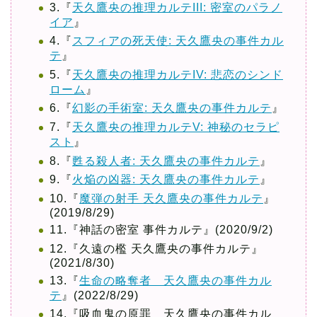
3.『
天久鷹央の推理カルテIII: 密室のパラノ
イア
』
4.『
スフィアの死天使: 天久鷹央の事件カル
テ
』
5.『
天久鷹央の推理カルテIV: 悲恋のシンド
ローム
』
6.『
幻影の手術室: 天久鷹央の事件カルテ
』
7.『
天久鷹央の推理カルテV: 神秘のセラピ
スト
』
8.『
甦る殺人者: 天久鷹央の事件カルテ
』
9.『
火焔の凶器: 天久鷹央の事件カルテ
』
10.『
魔弾の射手 天久鷹央の事件カルテ
』
(2019/8/29)
11.『神話の密室 事件カルテ』(2020/9/2)
12.『久遠の檻 天久鷹央の事件カルテ』
(2021/8/30)
13.『
生命の略奪者 天久鷹央の事件カル
テ
』(2022/8/29)
14.『吸血鬼の原罪 天久鷹央の事件カル