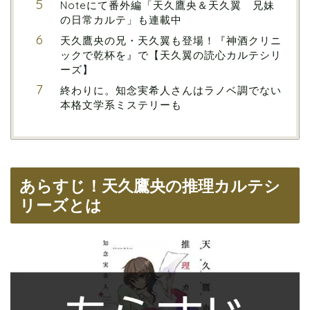
Noteにて番外編「天久鷹央＆天久翼 兄妹
の日常カルテ」も連載中
天久鷹央の兄・天久翼も登場！『神酒クリニ
ックで乾杯を』で【天久翼の読心カルテシリ
ーズ】
終わりに。知念実希人さんはラノベ調でない
本格文学系ミステリーも
あらすじ！天久鷹央の推理カルテシ
リーズとは