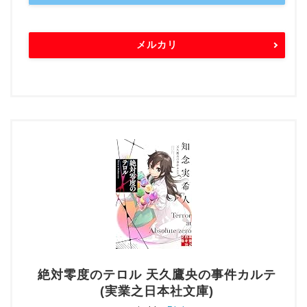
メルカリ
絶対零度のテロル 天久鷹央の事件カルテ
(実業之日本社文庫)