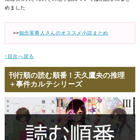
めました
>>
知念実希人さんのオススメ小説まとめ
↑目次へ戻る
刊行順の読む順番！天久鷹央の推理
＋事件カルテシリーズ