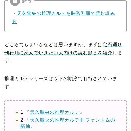
・
天久鷹央の推理カルテを時系列順で読む読み
方
どちらでもよいかなとは思いますが、まずは
定石通り
刊行順に読んでいきたい人向けの読む順番を紹介
しま
す。
推理カルテシリーズは以下の順序で刊行されていま
す。
1.『
天久鷹央の推理カルテ
』
2.『
天久鷹央の推理カルテII: ファントムの
病棟
』