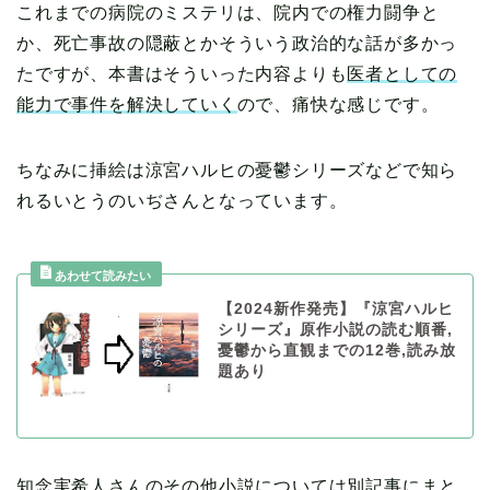
これまでの病院のミステリは、院内での権力闘争と
か、死亡事故の隠蔽とかそういう政治的な話が多かっ
たですが、本書はそういった内容よりも
医者としての
能力で事件を解決していく
ので、痛快な感じです。
ちなみに挿絵は涼宮ハルヒの憂鬱シリーズなどで知ら
れるいとうのいぢさんとなっています。
【2024新作発売】『涼宮ハルヒ
シリーズ』原作小説の読む順番,
憂鬱から直観までの12巻,読み放
題あり
知念実希人さんのその他小説については別記事にまと