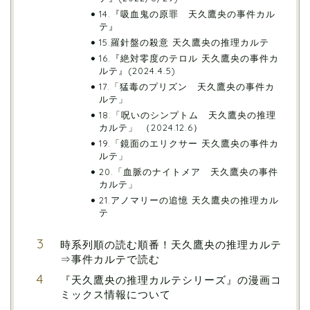
14.『吸血鬼の原罪 天久鷹央の事件カル
テ』
15.羅針盤の殺意 天久鷹央の推理カルテ
16.『絶対零度のテロル 天久鷹央の事件カ
ルテ』(2024.4.5)
17.「猛毒のプリズン 天久鷹央の事件カ
ルテ」
18.「呪いのシンプトム 天久鷹央の推理
カルテ」 （2024.12.6）
19.「鏡面のエリクサー 天久鷹央の事件カ
ルテ」
20.「血脈のナイトメア 天久鷹央の事件
カルテ」
21.アノマリーの追憶 天久鷹央の推理カル
テ
時系列順の読む順番！天久鷹央の推理カルテ
⇒事件カルテで読む
『天久鷹央の推理カルテシリーズ』の漫画コ
ミックス情報について