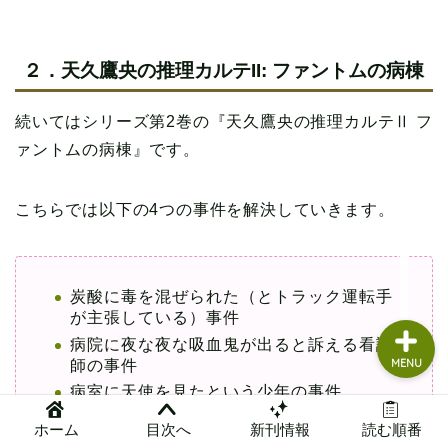
読書グッズ
２．天久鷹央の推理カルテII: ファントムの病棟
本まとめ
続いてはシリーズ第2巻の『天久鷹央の推理カルテⅡ フ
本レビュー
ァントムの病棟』です。
問い合わせ
こちらでは以下の4つの事件を解決していきます。
管理人ガチレビュー
炭酸に毒を混ぜられた（とトラック運転手
が主張している）事件
病院に夜な夜な吸血鬼が出ると訴える看護
師の事件
MENU
病室に天使を見たという少年の事件
ホーム
目次へ
新刊情報
読む順番