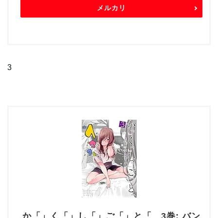
メルカリ
3
か「」く「」し「」ご「」と「 3巻: バン