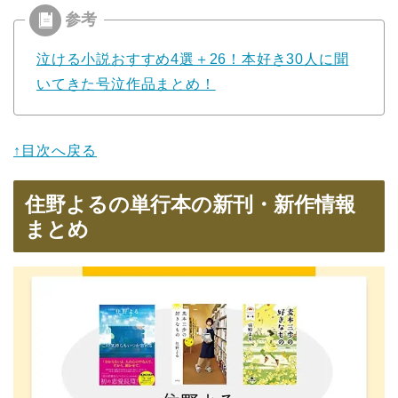
泣ける小説おすすめ4選＋26！本好き30人に聞
いてきた号泣作品まとめ！
↑目次へ戻る
住野よるの単行本の新刊・新作情報
まとめ