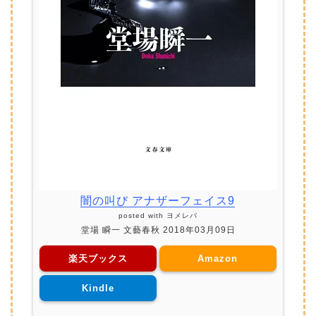
闇の叫び アナザーフェイス9
posted with
ヨメレバ
堂場 瞬一 文藝春秋 2018年03月09日
楽天ブックス
Amazon
Kindle