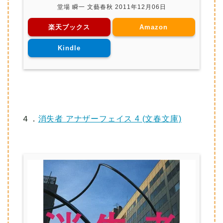
堂場 瞬一 文藝春秋 2011年12月06日
楽天ブックス
Amazon
Kindle
４．
消失者 アナザーフェイス 4 (文春文庫)