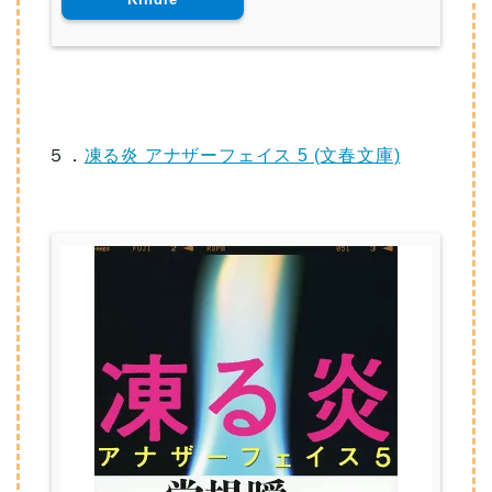
５．
凍る炎 アナザーフェイス 5 (文春文庫)