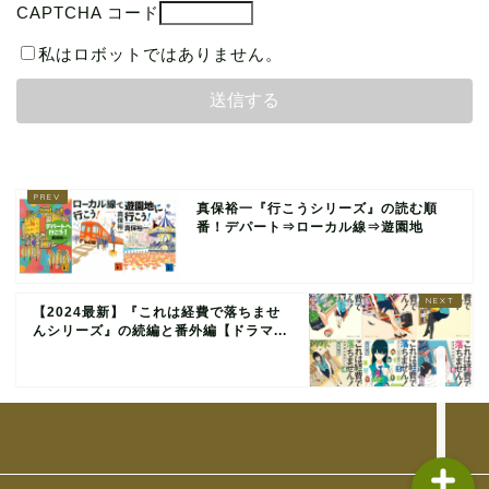
CAPTCHA コード
私はロボットではありません。
本の読み方
読書グッズ
本まとめ
真保裕一『行こうシリーズ』の読む順
番！デパート⇒ローカル線⇒遊園地
本レビュー
【2024最新】『これは経費で落ちませ
問い合わせ
んシリーズ』の続編と番外編【ドラマ...
管理人ガチレビュー