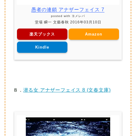
愚者の連鎖 アナザーフェイス 7
posted with
ヨメレバ
堂場 瞬一 文藝春秋 2016年03月10日
楽天ブックス
Amazon
Kindle
８．
潜る女 アナザーフェイス 8 (文春文庫)