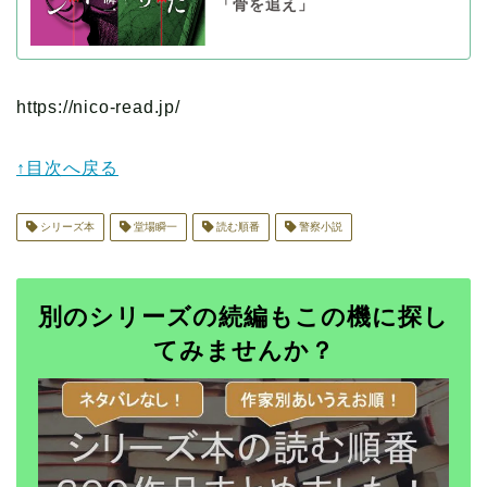
「骨を追え」
https://nico-read.jp/
↑目次へ戻る
シリーズ本
堂場瞬一
読む順番
警察小説
別のシリーズの続編もこの機に探し
てみませんか？