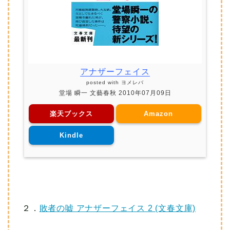
アナザーフェイス
posted with
ヨメレバ
堂場 瞬一 文藝春秋 2010年07月09日
楽天ブックス
Amazon
Kindle
２．
敗者の嘘 アナザーフェイス 2 (文春文庫)