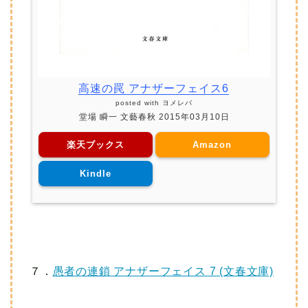
高速の罠 アナザーフェイス6
posted with
ヨメレバ
堂場 瞬一 文藝春秋 2015年03月10日
楽天ブックス
Amazon
Kindle
７．
愚者の連鎖 アナザーフェイス 7 (文春文庫)