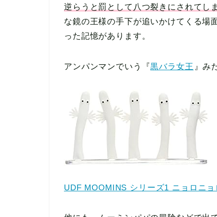
逆らうと罰として八つ裂きにされてし
な鏡の王様の手下が追いかけてくる場
った記憶があります。
アンパンマンでいう『
黒バラ女王
』み
UDF MOOMINS シリーズ1 ニョロニョ