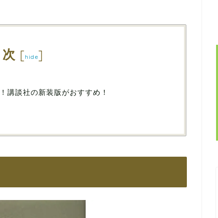
目次
[
]
hide
！講談社の新装版がおすすめ！