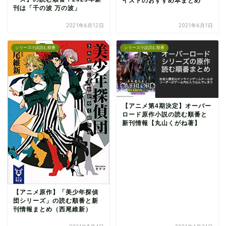
イストのおすすめ本まとめ
刊は「千の波 万の波」
2021年6月12日
2021年6月1日
シリーズ小説読む順番
シリーズ小説読む順番
【アニメ第4期決定】オーバー
ロード原作小説の読む順番と
新刊情報【丸山くがね著】
本の読み方
読書グッズ
【アニメ原作】「美少年探偵
団シリーズ」の読む順番と新
刊情報まとめ（西尾維新）
本まとめ