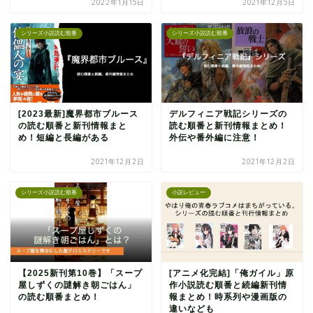
2022年1月15日
2021年12月5日
シリーズ小説読む順番
シリーズ小説読む順番
[2023最新]魔界都市ブルース
デルフィニア戦記シリーズの
の読む順番と新刊情報まと
読む順番と新刊情報まとめ！
め！短編と長編がある
外伝や番外編に注意！
2021年12月2日
2021年12月2日
シリーズ小説読む順番
小説レビュー
【2025新刊第10巻】「スープ
[アニメ化完結]「俺ガイル」原
屋しずくの謎解き朝ごはん」
作小説読む順番と続編新刊情
の読む順番まとめ！
報まとめ！時系列や漫画版の
違いなども