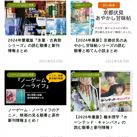
シリーズ小説読む順番
小説レビュー
2024年愛蔵版『氷菓・古典部
【2024年最新】京都伏見のあ
シリーズ』の読む順番と新刊
やかし甘味帖シリーズの読む
情報まとめ
順番と柏てん小説まとめ
2022年6月20日
2022年5月10日
シリーズ小説読む順番
シリーズ小説読む順番
ノーゲーム・ノーライフのア
ニメ、映画の見る順番と原作
【2026年最新】櫛木理宇『ホ
新刊情報まとめ！
ーンテッド・キャンパス』の
読む順番と新刊情報！