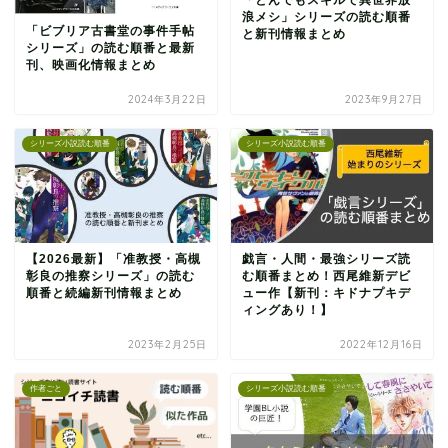
浪メシ」シリーズの読む順番
「ビブリア古書堂の事件手帖
と新刊情報まとめ
シリーズ」の読む順番と最新
刊、映画化情報まとめ
2024年3月22日
2023年9月27日
シリーズ小説読む順番
シリーズ小説読む順番
【2026最新】「准教授・高槻
戯言・人間・最強シリーズ読
彰良の推察シリーズ」の読む
む順番まとめ！西尾維新デビ
順番と続編新刊情報まとめ
ュー作【新刊：キドナプキデ
ィングあり！】
2023年2月25日
2022年12月16日
作者ごと
シリーズ小説読む順番