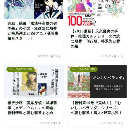
完結→続編『魔法科高校の劣
等生』の小説・漫画読む順番
【2026最新】天久鷹央の事
と時系列まとめ[アニメ優等生
件・推理カルテシリーズの読
編もスタート]
む順番！刊行順、時系列と番
外編
2022年7月29日
2022年7月28日
シリーズ小説読む順番
シリーズ小説読む順番
相沢沙呼「霊媒探偵・城塚翡
【新刊第10巻で完結！】「お
翠（メディウム）」の続編、
いしいベランダ。シリーズ」
新刊情報と読む順番まとめ！
の読む順番！隣人×野菜小説！
2022年7月7日
2022年6月27日