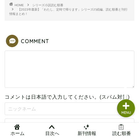
HOME
シリーズ小説読む順番
読書グッズ
【2023年最新】「わたし、定時で帰ります」シリーズの続編、読む順番と刊行
情報まとめ！
本まとめ
COMMENT
本レビュー
問い合わせ
管理人ガチレビュー
コメントは日本語で入力してください。(スパム対策)
MENU
ホーム
目次へ
新刊情報
読む順番