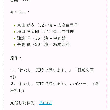
番組：TBS
キャスト：
東山 結衣〈32〉演 – 吉高由里子
種田 晃太郎〈37〉演 – 向井理
諏訪 巧〈35〉演 – 中丸雄一
吾妻 徹〈30〉演 – 柄本時生
原作：
１.『わたし、定時で帰ります。』（新潮文庫
刊）
３.『わたし、定時で帰ります。 ハイパー』（新
潮社刊）
見逃し配信先：
Paravi