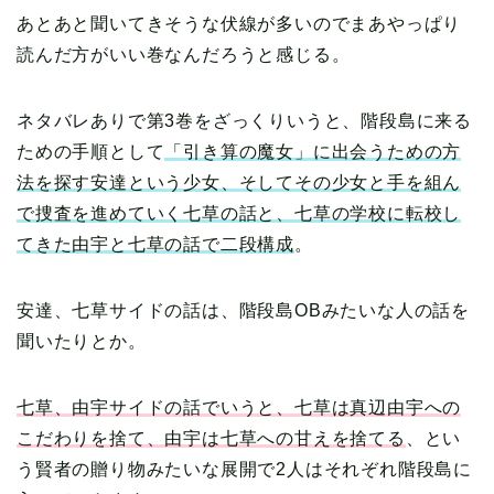
あとあと聞いてきそうな伏線が多いのでまあやっぱり
読んだ方がいい巻なんだろうと感じる。
ネタバレありで第3巻をざっくりいうと、階段島に来る
ための手順として
「引き算の魔女」に出会うための方
法を探す安達という少女、そしてその少女と手を組ん
で捜査を進めていく七草の話と、七草の学校に転校し
てきた由宇と七草の話で二段構成
。
安達、七草サイドの話は、階段島OBみたいな人の話を
聞いたりとか。
七草、由宇サイドの話でいうと、七草は真辺由宇への
こだわりを捨て、由宇は七草への甘えを捨てる
、とい
う賢者の贈り物みたいな展開で2人はそれぞれ階段島に