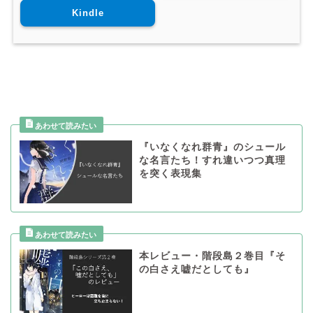
Kindle
『いなくなれ群青』のシュール
な名言たち！すれ違いつつ真理
を突く表現集
本レビュー・階段島２巻目『そ
の白さえ嘘だとしても』