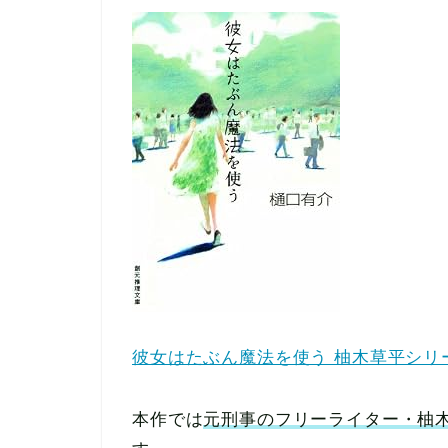
彼女はたぶん魔法を使う 柚木草平シリ
本作では
元刑事のフリーライター・柚