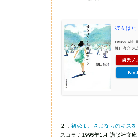
彼女はた
posted with
樋口有介 東京
楽天ブ
Kind
２．
初恋よ、さよならのキスを
スコラ / 1995年1月 講談社文庫