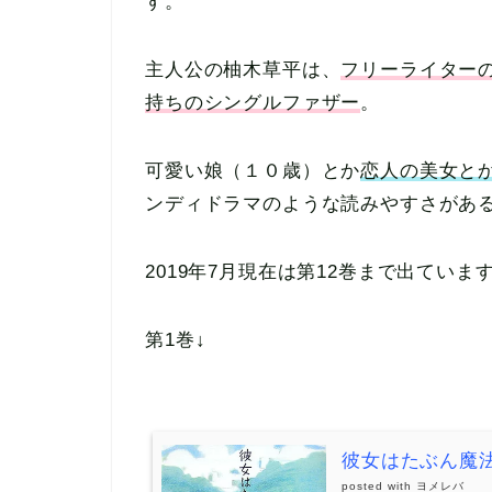
す。
主人公の柚木草平は、
フリーライター
持ちのシングルファザー
。
可愛い娘（１０歳）とか
恋人の美女と
ンディドラマのような読みやすさがあ
2019年7月現在は第12巻まで出ていま
第1巻↓
彼女はたぶん魔
posted with
ヨメレバ