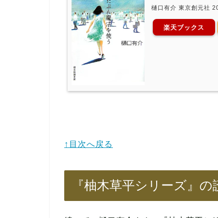
樋口有介 東京創元社 20
楽天ブックス
↑目次へ戻る
『柚木草平シリーズ』の