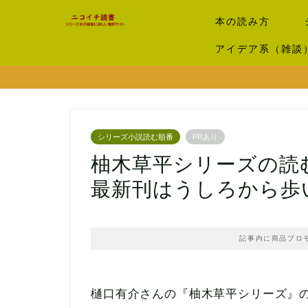
本の読み方
アイデア系（雑談
シリーズ小説読む順番
PRあり
柚木草平シリーズの読
最新刊はうしろから歩
記事内に商品プロ
樋口有介さんの『柚木草平シリーズ』